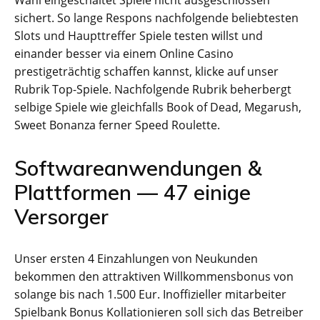
Wahl eingeschaltet Spiele nicht ausgeschlossen
sichert. So lange Respons nachfolgende beliebtesten
Slots und Haupttreffer Spiele testen willst und
einander besser via einem Online Casino
prestigeträchtig schaffen kannst, klicke auf unser
Rubrik Top-Spiele. Nachfolgende Rubrik beherbergt
selbige Spiele wie gleichfalls Book of Dead, Megarush,
Sweet Bonanza ferner Speed Roulette.
Softwareanwendungen &
Plattformen — 47 einige
Versorger
Unser ersten 4 Einzahlungen von Neukunden
bekommen den attraktiven Willkommensbonus von
solange bis nach 1.500 Eur. Inoffizieller mitarbeiter
Spielbank Bonus Kollationieren soll sich das Betreiber