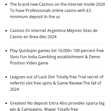
The brand new Casinos on the internet inside 2024
To have Professionals online casino with £3
minimum deposit In the us
Casinos En internet Argentina Mejores Sites de
Casino en línea diez 2024
Play Quickspin games list 16,000+ 100 percent free
Slots Fun India Gambling establishment & Demo
Position Video game
Leagues out of Luck Slot Totally free Trial secret of
nefertiti slot free spins & Game Review The fall of
2024
Greatest No deposit Extra Also provides sparta big
win & Campaigns, Wager Totally free