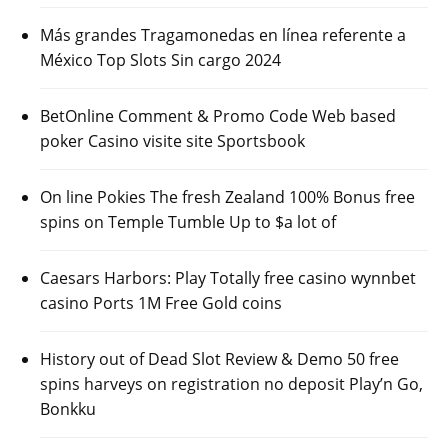
Más grandes Tragamonedas en línea referente a
México Top Slots Sin cargo 2024
BetOnline Comment & Promo Code Web based
poker Casino visite site Sportsbook
On line Pokies The fresh Zealand 100% Bonus free
spins on Temple Tumble Up to $a lot of
Caesars Harbors: Play Totally free casino wynnbet
casino Ports 1M Free Gold coins
History out of Dead Slot Review & Demo 50 free
spins harveys on registration no deposit Play’n Go,
Bonkku