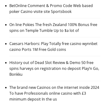
BetOnline Comment & Promo Code Web based
poker Casino visite site Sportsbook
On line Pokies The fresh Zealand 100% Bonus free
spins on Temple Tumble Up to $a lot of
Caesars Harbors: Play Totally free casino wynnbet
casino Ports 1M Free Gold coins
History out of Dead Slot Review & Demo 50 free
spins harveys on registration no deposit Play’n Go,
Bonkku
The brand new Casinos on the internet inside 2024
To have Professionals online casino with £3
minimum deposit In the us