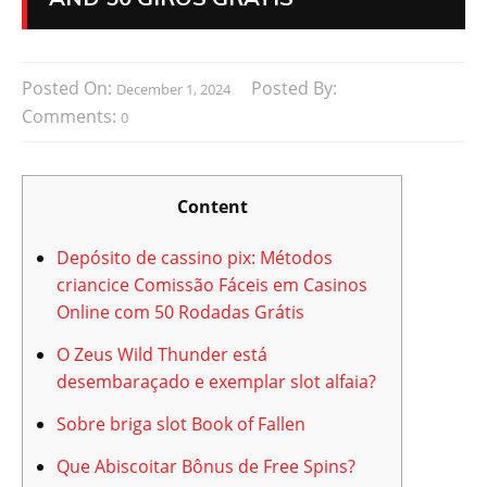
Posted On:
Posted By:
December 1, 2024
Comments:
0
Content
Depósito de cassino pix: Métodos
criancice Comissão Fáceis em Casinos
Online com 50 Rodadas Grátis
O Zeus Wild Thunder está
desembaraçado e exemplar slot alfaia?
Sobre briga slot Book of Fallen
Que Abiscoitar Bônus de Free Spins?