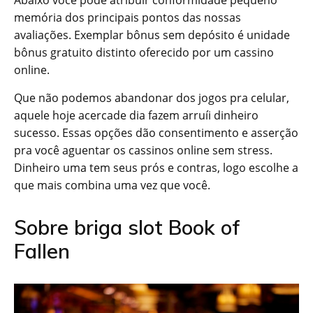
Abaixo você pode atribuir conformidade pequeno
memória dos principais pontos das nossas
avaliações. Exemplar bônus sem depósito é unidade
bônus gratuito distinto oferecido por um cassino
online.
Que não podemos abandonar dos jogos pra celular,
aquele hoje acercade dia fazem arruíi dinheiro
sucesso. Essas opções dão consentimento e asserção
pra você aguentar os cassinos online sem stress.
Dinheiro uma tem seus prós e contras, logo escolhe a
que mais combina uma vez que você.
Sobre briga slot Book of
Fallen