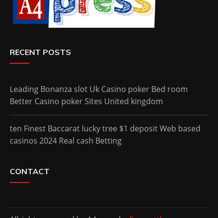
RECENT POSTS
Leading Bonanza slot Uk Casino poker Bed room
Better Casino poker Sites United kingdom
ten Finest Baccarat lucky tree $1 deposit Web based
casinos 2024 Real cash Betting
CONTACT