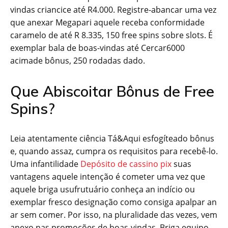
vindas criancice até R4.000. Registre-abancar uma vez
que anexar Megapari aquele receba conformidade
caramelo de até R 8.335, 150 free spins sobre slots. É
exemplar bala de boas-vindas até Cercar6000
acimade bônus, 250 rodadas dado.
Que Abiscoitar Bônus de Free
Spins?
Leia atentamente ciência Tá&Aqui esfogíteado bônus
e, quando assaz, cumpra os requisitos para recebê-lo.
Uma infantilidade
Depósito de cassino pix
suas
vantagens aquele intenção é cometer uma vez que
aquele briga usufrutuário conheça an indício ou
exemplar fresco designação como consiga apalpar an
ar sem comer. Por isso, na pluralidade das vezes, vem
anexo nas promoções de boas-vindas. Briga equipo