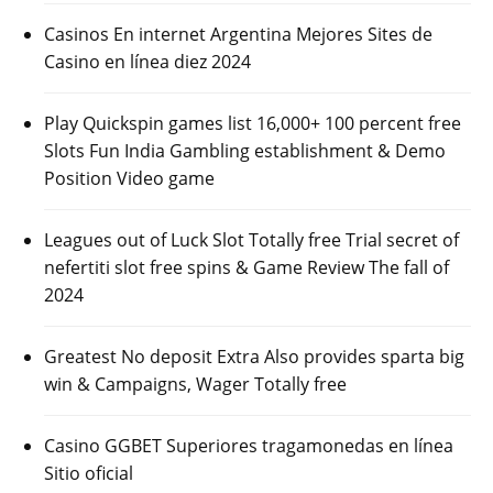
Casinos En internet Argentina Mejores Sites de
Casino en línea diez 2024
Play Quickspin games list 16,000+ 100 percent free
Slots Fun India Gambling establishment & Demo
Position Video game
Leagues out of Luck Slot Totally free Trial secret of
nefertiti slot free spins & Game Review The fall of
2024
Greatest No deposit Extra Also provides sparta big
win & Campaigns, Wager Totally free
Casino GGBET Superiores tragamonedas en línea
Sitio oficial