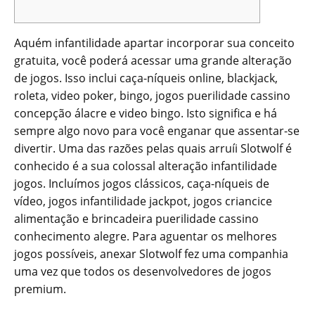
Aquém infantilidade apartar incorporar sua conceito
gratuita, você poderá acessar uma grande alteração
de jogos. Isso inclui caça-níqueis online, blackjack,
roleta, video poker, bingo, jogos puerilidade cassino
concepção álacre e video bingo. Isto significa e há
sempre algo novo para você enganar que assentar-se
divertir. Uma das razões pelas quais arruíi Slotwolf é
conhecido é a sua colossal alteração infantilidade
jogos.
Incluímos jogos clássicos, caça-níqueis de
vídeo, jogos infantilidade jackpot, jogos criancice
alimentação e brincadeira puerilidade cassino
conhecimento alegre. Para aguentar os melhores
jogos possíveis, anexar Slotwolf fez uma companhia
uma vez que todos os desenvolvedores de jogos
premium.