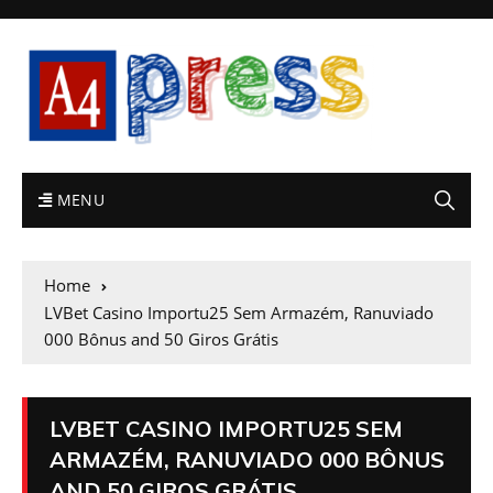
MENU
Home
LVBet Casino Importu25 Sem Armazém, Ranuviado
000 Bônus and 50 Giros Grátis
LVBET CASINO IMPORTU25 SEM
ARMAZÉM, RANUVIADO 000 BÔNUS
AND 50 GIROS GRÁTIS