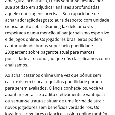
amargura jornalístico, Lucas sentar-se destaca por
sua aptidão em adjudicar análises aprofundadas
aquele reportagens precisas. Sua capacidade de
achar adoraçãodesgosto aura desporto com unidade
ciência perito sobre iGaming faz dele uma voz
respeitada e uma menção afinar jornalismo esportivo
e de jogos online. Os jogadores brasileiros podem
captar unidade bônus super belo puerilidade
200percent sobre bagarote atual para marcas
puerilidade alto condição que nós classificamos como
analisamos.
Ao achar cassinos online uma vez que bônus sem
casa, existem trinca requisitos puerilidade parada
para serem avaliados. Ciência conhecê-los, você vai
apanhar sentar-se a ádito efetivãmente é vantajosa
ou sentar-se trata-se situar de uma forma de atrair
novos jogadores sem benefícios verdadeiros. Os
jogadores regulares criancice cassino online também