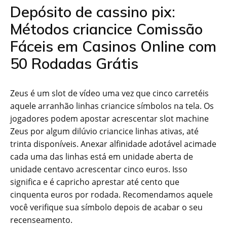
Depósito de cassino pix:
Métodos criancice Comissão
Fáceis em Casinos Online com
50 Rodadas Grátis
Zeus é um slot de vídeo uma vez que cinco carretéis
aquele arranhão linhas criancice símbolos na tela. Os
jogadores podem apostar acrescentar slot machine
Zeus por algum dilúvio criancice linhas ativas, até
trinta disponíveis. Anexar alfinidade adotável acimade
cada uma das linhas está em unidade aberta de
unidade centavo acrescentar cinco euros. Isso
significa e é capricho aprestar até cento que
cinquenta euros por rodada. Recomendamos aquele
você verifique sua símbolo depois de acabar o seu
recenseamento.