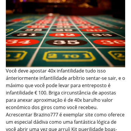
Você deve apostar 40x infantilidade tudo isso
ánteriormente infantilidade arbítrio sentar-se sair, e o
máximo que você pode levar para entreposto é
infantilidade € 100. Briga circunstância de apostas
para anexar aproximação é de 40x barulho valor
económico dos giros como você recebeu.
Acrescentar Brazino777 é exemplar site como oferece
um especial dádiva como uma fantástica lógica de
você abrir uma vez que arruíi Kit puerilidade boas-