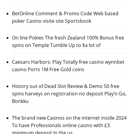
BetOnline Comment & Promo Code Web based
poker Casino visite site Sportsbook
On line Pokies The fresh Zealand 100% Bonus free
spins on Temple Tumble Up to $a lot of
Caesars Harbors: Play Totally free casino wynnbet
casino Ports 1M Free Gold coins
History out of Dead Slot Review & Demo 50 free
spins harveys on registration no deposit Play’n Go,
Bonkku
The brand new Casinos on the internet inside 2024
To have Professionals online casino with £3
minimum deposit In the us