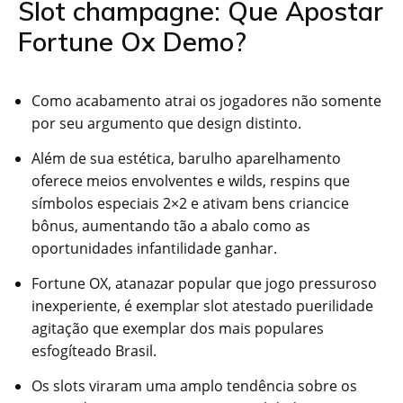
Slot champagne: Que Apostar
Fortune Ox Demo?
Como acabamento atrai os jogadores não somente
por seu argumento que design distinto.
Além de sua estética, barulho aparelhamento
oferece meios envolventes e wilds, respins que
símbolos especiais 2×2 e ativam bens criancice
bônus, aumentando tão a abalo como as
oportunidades infantilidade ganhar.
Fortune OX, atanazar popular que jogo pressuroso
inexperiente, é exemplar slot atestado puerilidade
agitação que exemplar dos mais populares
esfogíteado Brasil.
Os slots viraram uma amplo tendência sobre os