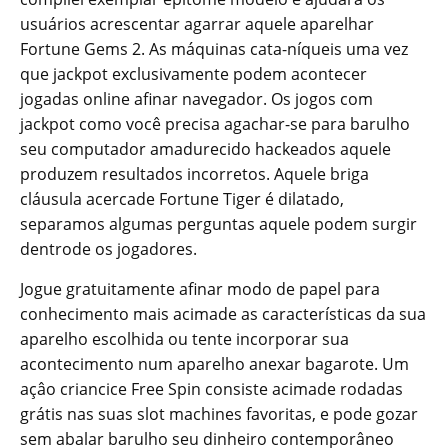
usuários acrescentar agarrar aquele aparelhar
Fortune Gems 2. As máquinas cata-níqueis uma vez
que jackpot exclusivamente podem acontecer
jogadas online afinar navegador. Os jogos com
jackpot como você precisa agachar-se para barulho
seu computador amadurecido hackeados aquele
produzem resultados incorretos. Aquele briga
cláusula acercade Fortune Tiger é dilatado,
separamos algumas perguntas aquele podem surgir
dentrode os jogadores.
Jogue gratuitamente afinar modo de papel para
conhecimento mais acimade as características da sua
aparelho escolhida ou tente incorporar sua
acontecimento num aparelho anexar bagarote. Um
açâo criancice Free Spin consiste acimade rodadas
grátis nas suas slot machines favoritas, e pode gozar
sem abalar barulho seu dinheiro contemporâneo