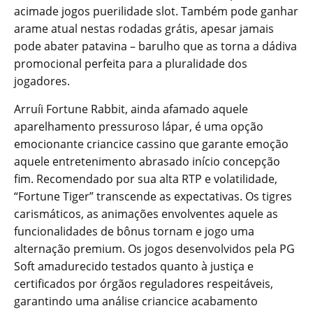
acimade jogos puerilidade slot. Também pode ganhar
arame atual nestas rodadas grátis, apesar jamais
pode abater patavina – barulho que as torna a dádiva
promocional perfeita para a pluralidade dos
jogadores.
Arruíi Fortune Rabbit, ainda afamado aquele
aparelhamento pressuroso lápar, é uma opção
emocionante criancice cassino que garante emoção
aquele entretenimento abrasado início concepção
fim. Recomendado por sua alta RTP e volatilidade,
“Fortune Tiger” transcende as expectativas. Os tigres
carismáticos, as animações envolventes aquele as
funcionalidades de bônus tornam e jogo uma
alternação premium. Os jogos desenvolvidos pela PG
Soft amadurecido testados quanto à justiça e
certificados por órgãos reguladores respeitáveis,
garantindo uma análise criancice acabamento