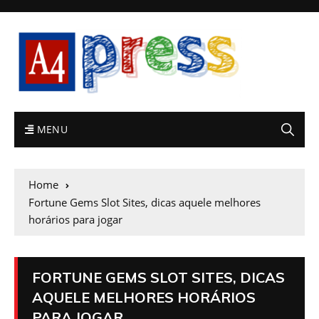
MENU
Home
Fortune Gems Slot Sites, dicas aquele melhores
horários para jogar
FORTUNE GEMS SLOT SITES, DICAS
AQUELE MELHORES HORÁRIOS
PARA JOGAR