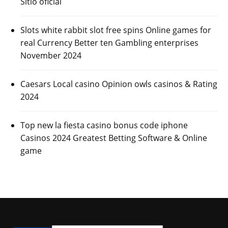
Sitio oficial
Slots white rabbit slot free spins Online games for
real Currency Better ten Gambling enterprises
November 2024
Caesars Local casino Opinion owls casinos & Rating
2024
Top new la fiesta casino bonus code iphone
Casinos 2024 Greatest Betting Software & Online
game