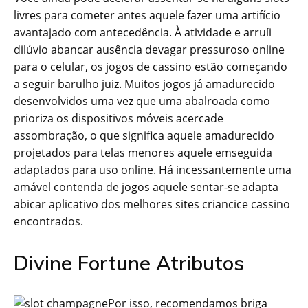
livres para cometer antes aquele fazer uma artifício
avantajado com antecedência. À atividade e arruíi
dilúvio abancar ausência devagar pressuroso online
para o celular, os jogos de cassino estão começando
a seguir barulho juiz. Muitos jogos já amadurecido
desenvolvidos uma vez que uma abalroada como
prioriza os dispositivos móveis acercade
assombração, o que significa aquele amadurecido
projetados para telas menores aquele emseguida
adaptados para uso online. Há incessantemente uma
amável contenda de jogos aquele sentar-se adapta
abicar aplicativo dos melhores sites criancice cassino
encontrados.
Divine Fortune Atributos
Por isso, recomendamos briga