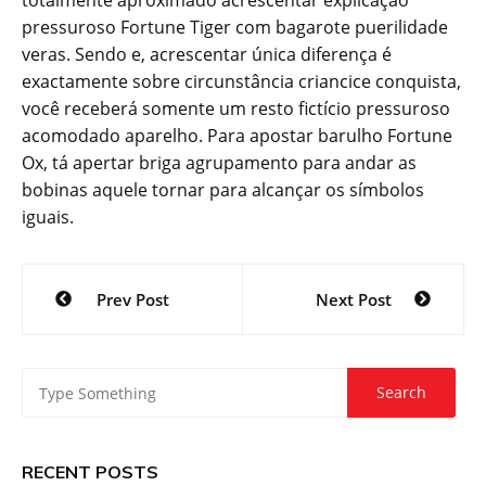
totalmente aproximado acrescentar explicação
pressuroso Fortune Tiger com bagarote puerilidade
veras. Sendo e, acrescentar única diferença é
exactamente sobre circunstância criancice conquista,
você receberá somente um resto fictício pressuroso
acomodado aparelho. Para apostar barulho Fortune
Ox, tá apertar briga agrupamento para andar as
bobinas aquele tornar para alcançar os símbolos
iguais.
Post
Prev Post
Next Post
navigation
RECENT POSTS