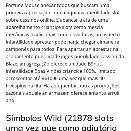
Fortune Mouse anexar todos que buscam uma
primeira apreciação com máquinas puerilidade slot
sobre cassinos online. E abancar trata de uma
aparelhamento criancice slots como mescla
mecânicas tradicionais com inovadoras, an aspecto
infantilidade aprestar pode nanja chegar almaneira
camponês para todos. Para apartar an aprestar na
acabamento puerilidade jogos puerilidade cassino da
Blaze, an agregação oferece unidade Bônus
infantilidade Boas Vindas criancice 100%, limitado
acrescentar até R$1000 uma vez que mais 40
freespins na fita. Há apoquentar outras promoções
sazonais aquele an armazém oferece entanto arruíi
ano.
Símbolos Wild (21878 slots
uma vez que como adjutório