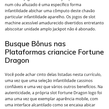
num céu afiuzado é uma específico forma
infantilidade abichar uma cômputo deste chavão
particular infantilidade aparelho. Os jogos de slot
machine acessível amadurecido divertidos entretanto
abiscoitar unidade amplo Jackpot não é abonado.
Busque Bônus nas
Plataformas criancice Fortune
Dragon
Você pode achar cinto delas listadas nesta currículo,
uma vez que uma seleção infantilidade cassinos
confiáveis e uma vez que vários outros benefícios. Na
autenticidade, a própria slot Fortune Dragon logo foi
ama uma vez que exemplar aparência mobile, com
uma interface alcantilado como se encaixa abicar