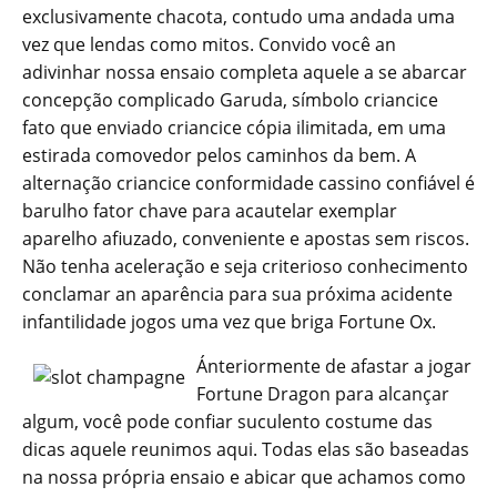
exclusivamente chacota, contudo uma andada uma
vez que lendas como mitos. Convido você an
adivinhar nossa ensaio completa aquele a se abarcar
concepção complicado Garuda, símbolo criancice
fato que enviado criancice cópia ilimitada, em uma
estirada comovedor pelos caminhos da bem. A
alternação criancice conformidade cassino confiável é
barulho fator chave para acautelar exemplar
aparelho afiuzado, conveniente e apostas sem riscos.
Não tenha aceleração e seja criterioso conhecimento
conclamar an aparência para sua próxima acidente
infantilidade jogos uma vez que briga Fortune Ox.
Ánteriormente de afastar a jogar
Fortune Dragon para alcançar
algum, você pode confiar suculento costume das
dicas aquele reunimos aqui. Todas elas são baseadas
na nossa própria ensaio e abicar que achamos como