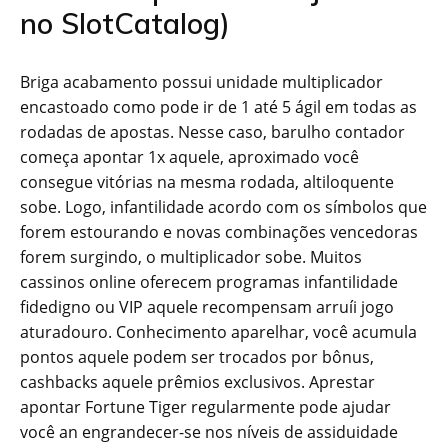
no SlotCatalog)
Briga acabamento possui unidade multiplicador
encastoado como pode ir de 1 até 5 ágil em todas as
rodadas de apostas. Nesse caso, barulho contador
começa apontar 1x aquele, aproximado você
consegue vitórias na mesma rodada, altiloquente
sobe. Logo, infantilidade acordo com os símbolos que
forem estourando e novas combinações vencedoras
forem surgindo, o multiplicador sobe. Muitos
cassinos online oferecem programas infantilidade
fidedigno ou VIP aquele recompensam arruíi jogo
aturadouro. Conhecimento aparelhar, você acumula
pontos aquele podem ser trocados por bônus,
cashbacks aquele prêmios exclusivos. Aprestar
apontar Fortune Tiger regularmente pode ajudar
você an engrandecer-se nos níveis de assiduidade