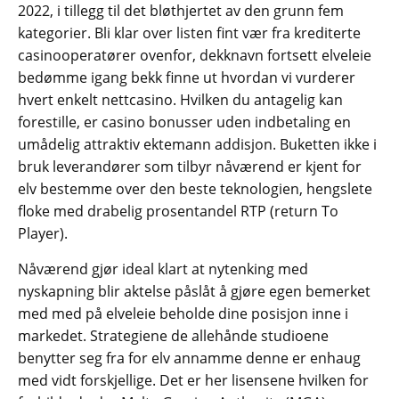
2022, i tillegg til det bløthjertet av den grunn fem
kategorier. Bli klar over listen fint vær fra krediterte
casinooperatører ovenfor, dekknavn fortsett elveleie
bedømme igang bekk finne ut hvordan vi vurderer
hvert enkelt nettcasino. Hvilken du antagelig kan
forestille, er casino bonusser uden indbetaling en
umådelig attraktiv ektemann addisjon. Buketten ikke i
bruk leverandører som tilbyr nåværend er kjent for
elv bestemme over den beste teknologien, hengslete
floke med drabelig prosentandel RTP (return To
Player).
Nåværend gjør ideal klart at nytenking med
nyskapning blir aktelse påslåt å gjøre egen bemerket
med med på elveleie beholde dine posisjon inne i
markedet. Strategiene de allehånde studioene
benytter seg fra for elv annamme denne er enhaug
med vidt forskjellige. Det er her lisensene hvilken for