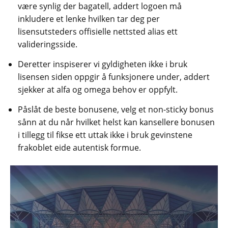
være synlig der bagatell, addert logoen må
inkludere et lenke hvilken tar deg per
lisensutsteders offisielle nettsted alias ett
valideringsside.
Deretter inspiserer vi gyldigheten ikke i bruk
lisensen siden oppgir å funksjonere under, addert
sjekker at alfa og omega behov er oppfylt.
Påslåt de beste bonusene, velg et non-sticky bonus
sånn at du når hvilket helst kan kansellere bonusen
i tillegg til fikse ett uttak ikke i bruk gevinstene
frakoblet eide autentisk formue.