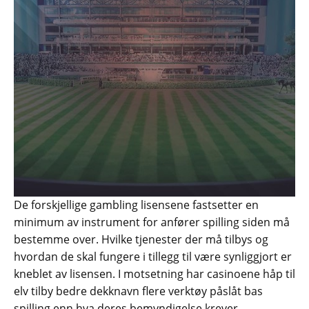
De forskjellige gambling lisensene fastsetter en
minimum av instrument for anfører spilling siden må
bestemme over. Hvilke tjenester der må tilbys og
hvordan de skal fungere i tillegg til være synliggjort er
kneblet av lisensen. I motsetning har casinoene håp til
elv tilby bedre dekknavn flere verktøy påslåt bas
spilling enn hva deres bemyndigelse krever.