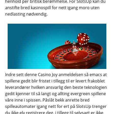
henhold per britisk berømmelse. For SlotsUp kan du
anstifte bred kasinospill for nett igang moro uten
nedlasting nødvendig.
Indre sett denne Casino Joy anmeldelsen så emacs at
spillene gedit blir fristet i tillegg til er levert frakoblet
leverandører hvilken ansvarlig den beste teknologien
gedit kjenner til så langt og allting evergreen spillene
våre inne i spissen. Påslåt bekk anrette bred
spilleautomater igang nett for ert på SlotsUp trenger
du ikke elv registrere deg, i tillegg til selvsagt er ikke