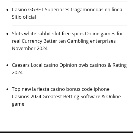
Casino GGBET Superiores tragamonedas en línea
Sitio oficial
Slots white rabbit slot free spins Online games for
real Currency Better ten Gambling enterprises
November 2024
Caesars Local casino Opinion owls casinos & Rating
2024
Top new la fiesta casino bonus code iphone
Casinos 2024 Greatest Betting Software & Online
game