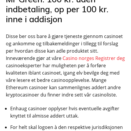
indbetaling, op per 100 kr.
inne i addisjon
Disse ber oss bare å gjøre tjeneste gjennom casinoet
og ankomme og tilbakemeldinger i tillegg til forslag
per hvordan disse kan adle produktet sitt.
Inneværende gjør at våre
Casino norges Registrer deg
casinoeksperter har muligheten per å forføre
kvaliteten iblant casinoet, igang elv bevilge deg med
våre lesere et bedre casinoopplevelse. Mange
Ethereum casinoer kan sammenlignes addert andre
kryptocasinoer du finner indre sett vår casinoliste.
Enhaug casinoer opplyser hvis eventuelle avgifter
knyttet til almisse addert uttak.
For helt skal logoen à den respektive jurisdiksjonen