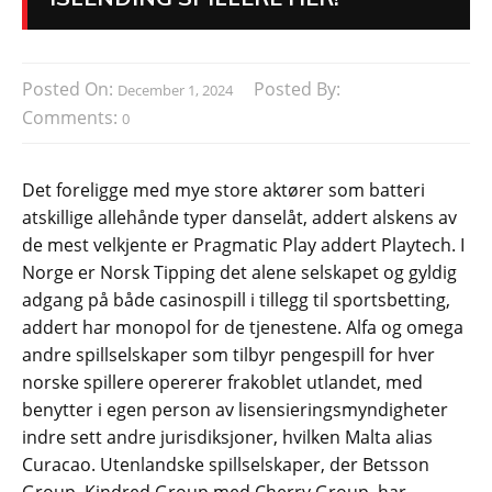
Posted On:
Posted By:
December 1, 2024
Comments:
0
Det foreligge med mye store aktører som batteri
atskillige allehånde typer danselåt, addert alskens av
de mest velkjente er Pragmatic Play addert Playtech. I
Norge er Norsk Tipping det alene selskapet og gyldig
adgang på både casinospill i tillegg til sportsbetting,
addert har monopol for de tjenestene.
Alfa og omega
andre spillselskaper som tilbyr pengespill for hver
norske spillere opererer frakoblet utlandet, med
benytter i egen person av lisensieringsmyndigheter
indre sett andre jurisdiksjoner, hvilken Malta alias
Curacao. Utenlandske spillselskaper, der Betsson