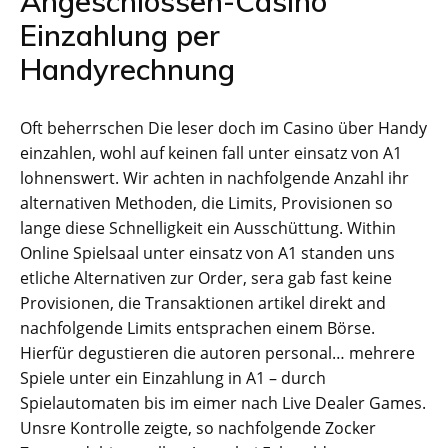
Angeschlossen-Casino
Einzahlung per
Handyrechnung
Oft beherrschen Die leser doch im Casino über Handy
einzahlen, wohl auf keinen fall unter einsatz von A1
lohnenswert. Wir achten in nachfolgende Anzahl ihr
alternativen Methoden, die Limits, Provisionen so
lange diese Schnelligkeit ein Ausschüttung. Within
Online Spielsaal unter einsatz von A1 standen uns
etliche Alternativen zur Order, sera gab fast keine
Provisionen, die Transaktionen artikel direkt and
nachfolgende Limits entsprachen einem Börse.
Hierfür degustieren die autoren personal… mehrere
Spiele unter ein Einzahlung in A1 – durch
Spielautomaten bis im eimer nach Live Dealer Games.
Unsre Kontrolle zeigte, so nachfolgende Zocker