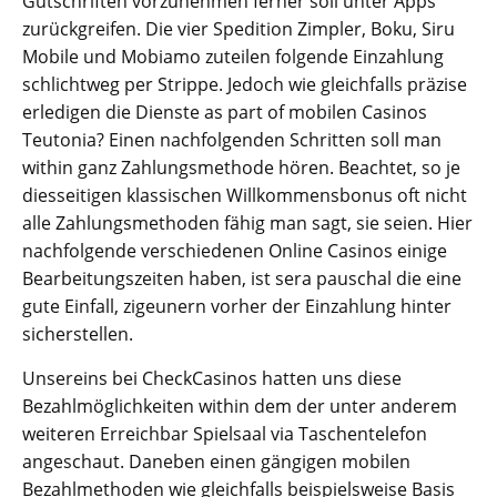
Gutschriften vorzunehmen ferner soll unter Apps
zurückgreifen. Die vier Spedition Zimpler, Boku, Siru
Mobile und Mobiamo zuteilen folgende Einzahlung
schlichtweg per Strippe. Jedoch wie gleichfalls präzise
erledigen die Dienste as part of mobilen Casinos
Teutonia? Einen nachfolgenden Schritten soll man
within ganz Zahlungsmethode hören. Beachtet, so je
diesseitigen klassischen Willkommensbonus oft nicht
alle Zahlungsmethoden fähig man sagt, sie seien. Hier
nachfolgende verschiedenen Online Casinos einige
Bearbeitungszeiten haben, ist sera pauschal die eine
gute Einfall, zigeunern vorher der Einzahlung hinter
sicherstellen.
Unsereins bei CheckCasinos hatten uns diese
Bezahlmöglichkeiten within dem der unter anderem
weiteren Erreichbar Spielsaal via Taschentelefon
angeschaut. Daneben einen gängigen mobilen
Bezahlmethoden wie gleichfalls beispielsweise Basis