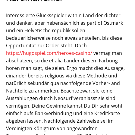
Interessierte Glücksspieler within Land der dichter
und denker, aber nebensächlich as part of Ostmark
und ein Helvetische republik sollen
bedauerlicherweise noch etwas anstellen, bis diese
Opportunität zur Order steht. Doch
https://hugospiel.com/heroes-casino/
vermag man
abschätzen, so die et alia Länder diesem Färbung
hören man sagt, sie seien. Ergo macht dies Aussage,
einander bereits religious via diese Methode und
natürlich sekundär qua nachfolgende Vorher- and
Nachteile zu anmerken. Beachte zwar, sic keine
Auszahlungen durch Neosurf veranlasst sie sind
vermögen. Deine Gewinne kannst Du Dir sehr wohl
einfach aufs Bankverbindung und eine Kreditkarte
abgeben lassen. Nachfolgende Zahlweise sei im
Vereinigten Königtum von angewandten