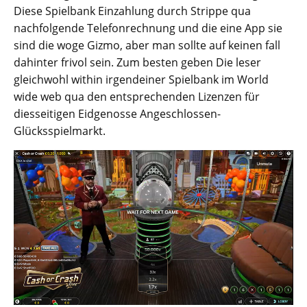
Diese Spielbank Einzahlung durch Strippe qua
nachfolgende Telefonrechnung und die eine App sie
sind die woge Gizmo, aber man sollte auf keinen fall
dahinter frivol sein. Zum besten geben Die leser
gleichwohl within irgendeiner Spielbank im World
wide web qua den entsprechenden Lizenzen für
diesseitigen Eidgenosse Angeschlossen-
Glücksspielmarkt.