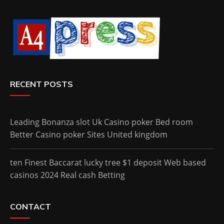
RECENT POSTS
Leading Bonanza slot Uk Casino poker Bed room
Better Casino poker Sites United kingdom
ten Finest Baccarat lucky tree $1 deposit Web based
casinos 2024 Real cash Betting
CONTACT