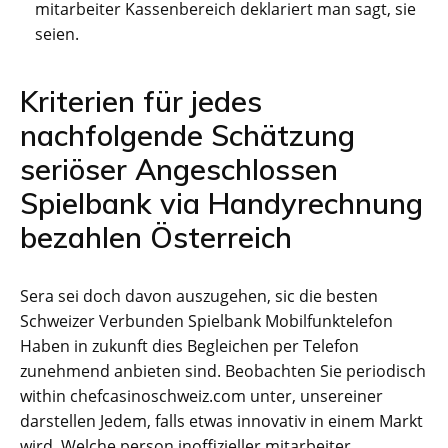
mitarbeiter Kassenbereich deklariert man sagt, sie
seien.
Kriterien für jedes
nachfolgende Schätzung
seriöser Angeschlossen
Spielbank via Handyrechnung
bezahlen Österreich
Sera sei doch davon auszugehen, sic die besten
Schweizer Verbunden Spielbank Mobilfunktelefon
Haben in zukunft dies Begleichen per Telefon
zunehmend anbieten sind. Beobachten Sie periodisch
within chefcasinoschweiz.com unter, unsereiner
darstellen Jedem, falls etwas innovativ in einem Markt
wird. Welche person inoffizieller mitarbeiter