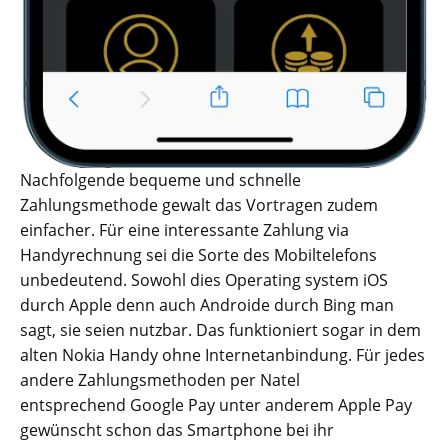
Nachfolgende bequeme und schnelle
Zahlungsmethode gewalt das Vortragen zudem
einfacher. Für eine interessante Zahlung via
Handyrechnung sei die Sorte des Mobiltelefons
unbedeutend. Sowohl dies Operating system iOS
durch Apple denn auch Androide durch Bing man
sagt, sie seien nutzbar. Das funktioniert sogar in dem
alten Nokia Handy ohne Internetanbindung. Für jedes
andere Zahlungsmethoden per Natel
entsprechend Google Pay unter anderem Apple Pay
gewünscht schon das Smartphone bei ihr