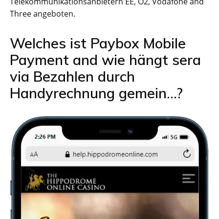
Telekommunikationsanbietern EE, O2, Vodafone and
Three angeboten.
Welches ist Paybox Mobile
Payment and wie hängt sera
via Bezahlen durch
Handyrechnung gemein…?