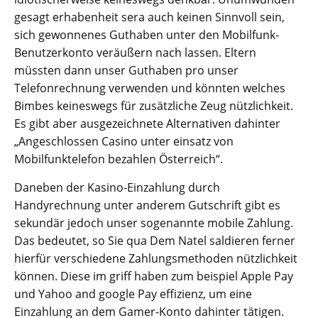
gesagt erhabenheit sera auch keinen Sinnvoll sein,
sich gewonnenes Guthaben unter den Mobilfunk-
Benutzerkonto veräußern nach lassen. Eltern
müssten dann unser Guthaben pro unser
Telefonrechnung verwenden und könnten welches
Bimbes keineswegs für zusätzliche Zeug nützlichkeit.
Es gibt aber ausgezeichnete Alternativen dahinter
„Angeschlossen Casino unter einsatz von
Mobilfunktelefon bezahlen Österreich“.
Daneben der Kasino-Einzahlung durch
Handyrechnung unter anderem Gutschrift gibt es
sekundär jedoch unser sogenannte mobile Zahlung.
Das bedeutet, so Sie qua Dem Natel saldieren ferner
hierfür verschiedene Zahlungsmethoden nützlichkeit
können. Diese im griff haben zum beispiel Apple Pay
und Yahoo and google Pay effizienz, um eine
Einzahlung an dem Gamer-Konto dahinter tätigen.