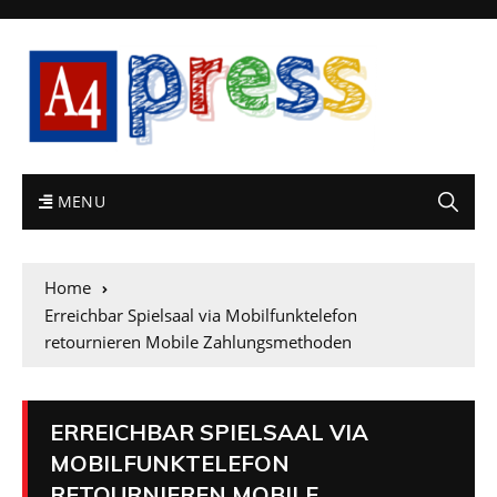
MENU
Home
Erreichbar Spielsaal via Mobilfunktelefon
retournieren Mobile Zahlungsmethoden
ERREICHBAR SPIELSAAL VIA
MOBILFUNKTELEFON
RETOURNIEREN MOBILE