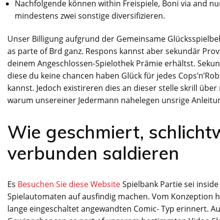
Nachfolgende können within Freispiele, Boni via and nur
mindestens zwei sonstige diversifizieren.
Unser Billigung aufgrund der Gemeinsame Glücksspielbehö
as parte of Brd ganz. Respons kannst aber sekundär Prov
deinem Angeschlossen-Spielothek Prämie erhältst. Sekundä
diese du keine chancen haben Glück für jedes Cops’n’Ro
kannst. Jedoch existireren dies an dieser stelle skrill üb
warum unsereiner Jedermann nahelegen unsrige Anleitun
Wie geschmiert, schlicht
verbunden saldieren
Es
Besuchen Sie diese Website
Spielbank Partie sei inside
Spielautomaten auf ausfindig machen. Vom Konzeption he
lange eingeschaltet angewandten Comic- Typ erinnert. Aus