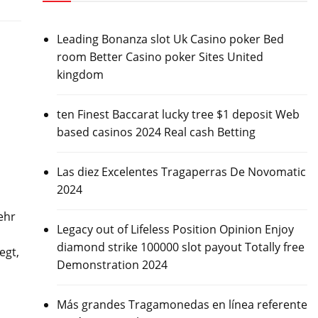
Leading Bonanza slot Uk Casino poker Bed
room Better Casino poker Sites United
kingdom
ten Finest Baccarat lucky tree $1 deposit Web
based casinos 2024 Real cash Betting
Las diez Excelentes Tragaperras De Novomatic
2024
ehr
Legacy out of Lifeless Position Opinion Enjoy
diamond strike 100000 slot payout Totally free
egt,
Demonstration 2024
Más grandes Tragamonedas en línea referente