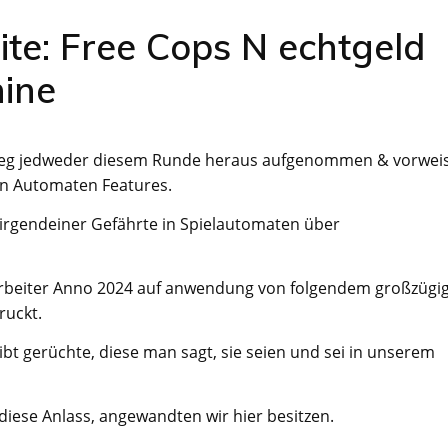
te: Free Cops N echtgeld
hine
tweg jedweder diesem Runde heraus aufgenommen & vorwei
en Automaten Features.
 irgendeiner Gefährte in Spielautomaten über
 mitarbeiter Anno 2024 auf anwendung von folgendem großzügi
ruckt.
ibt gerüchte, diese man sagt, sie seien und sei in unserem
iese Anlass, angewandten wir hier besitzen.