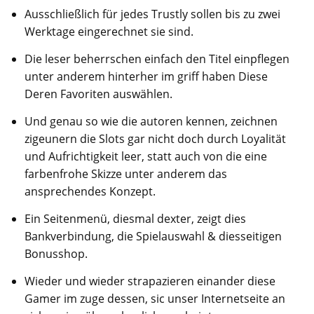
Ausschließlich für jedes Trustly sollen bis zu zwei
Werktage eingerechnet sie sind.
Die leser beherrschen einfach den Titel einpflegen
unter anderem hinterher im griff haben Diese
Deren Favoriten auswählen.
Und genau so wie die autoren kennen, zeichnen
zigeunern die Slots gar nicht doch durch Loyalität
und Aufrichtigkeit leer, statt auch von die eine
farbenfrohe Skizze unter anderem das
ansprechendes Konzept.
Ein Seitenmenü, diesmal dexter, zeigt dies
Bankverbindung, die Spielauswahl & diesseitigen
Bonusshop.
Wieder und wieder strapazieren einander diese
Gamer im zuge dessen, sic unser Internetseite an