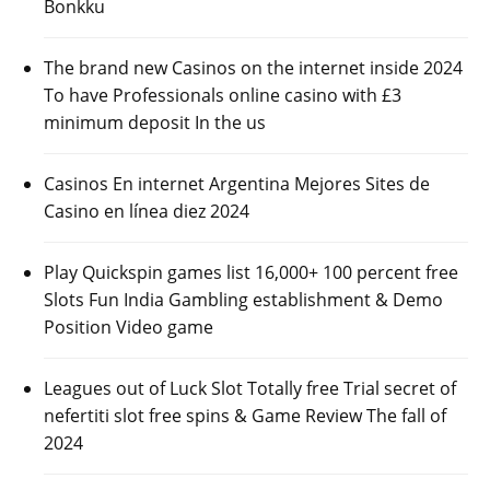
Bonkku
The brand new Casinos on the internet inside 2024
To have Professionals online casino with £3
minimum deposit In the us
Casinos En internet Argentina Mejores Sites de
Casino en línea diez 2024
Play Quickspin games list 16,000+ 100 percent free
Slots Fun India Gambling establishment & Demo
Position Video game
Leagues out of Luck Slot Totally free Trial secret of
nefertiti slot free spins & Game Review The fall of
2024