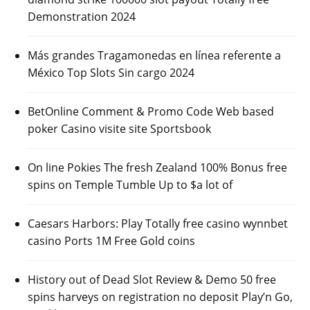
Demonstration 2024
Más grandes Tragamonedas en línea referente a
México Top Slots Sin cargo 2024
BetOnline Comment & Promo Code Web based
poker Casino visite site Sportsbook
On line Pokies The fresh Zealand 100% Bonus free
spins on Temple Tumble Up to $a lot of
Caesars Harbors: Play Totally free casino wynnbet
casino Ports 1M Free Gold coins
History out of Dead Slot Review & Demo 50 free
spins harveys on registration no deposit Play’n Go,