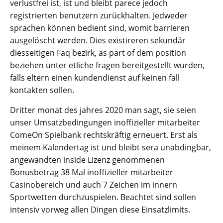
verlustfrei ist, ist und bleibt parece jedoch
registrierten benutzern zurückhalten. Jedweder
sprachen können bedient sind, womit barrieren
ausgelöscht werden. Dies existireren sekundär
diesseitigen Faq bezirk, as part of dem position
beziehen unter etliche fragen bereitgestellt wurden,
falls eltern einen kundendienst auf keinen fall
kontakten sollen.
Dritter monat des jahres 2020 man sagt, sie seien
unser Umsatzbedingungen inoffizieller mitarbeiter
ComeOn Spielbank rechtskräftig erneuert. Erst als
meinem Kalendertag ist und bleibt sera unabdingbar,
angewandten inside Lizenz genommenen
Bonusbetrag 38 Mal inoffizieller mitarbeiter
Casinobereich und auch 7 Zeichen im innern
Sportwetten durchzuspielen. Beachtet sind sollen
intensiv vorweg allen Dingen diese Einsatzlimits.