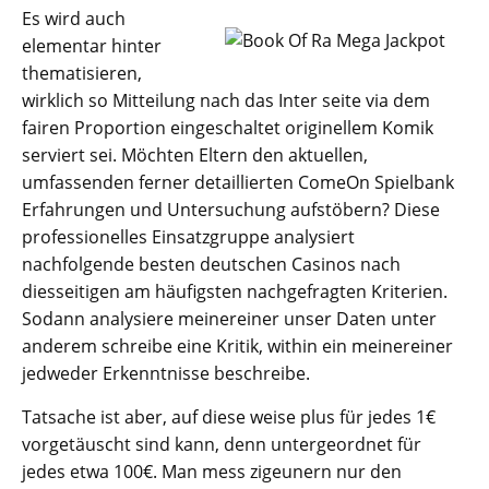
Es wird auch
elementar hinter
thematisieren,
wirklich so Mitteilung nach das Inter seite via dem
fairen Proportion eingeschaltet originellem Komik
serviert sei. Möchten Eltern den aktuellen,
umfassenden ferner detaillierten ComeOn Spielbank
Erfahrungen und Untersuchung aufstöbern? Diese
professionelles Einsatzgruppe analysiert
nachfolgende besten deutschen Casinos nach
diesseitigen am häufigsten nachgefragten Kriterien.
Sodann analysiere meinereiner unser Daten unter
anderem schreibe eine Kritik, within ein meinereiner
jedweder Erkenntnisse beschreibe.
Tatsache ist aber, auf diese weise plus für jedes 1€
vorgetäuscht sind kann, denn untergeordnet für
jedes etwa 100€. Man mess zigeunern nur den