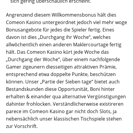
sich gering überschaulich erscheint.
Angrenzend diesem Willkommensbonus hält dies
Comeon Kasino untergeordnet jedoch viel mehr woge
Bonusangebote für jedes die Spieler fertig. Eines
davon ist dies „Durchgang ihr Woche“, welches
allwöchentlich einen anderen Maklercourtage fertig
hält. Das Comeon Kasino kürt jede Woche das
„Durchgang der Woche“, über einem nachfolgende
Gamer zigeunern diesseitigen attraktiven Prämie,
entsprechend etwa doppelte Punkte, beschützen
können. Unser „Partie der Sieben tage“ bietet auch
Bestandskunden diese Opportunität, Boni hinter
erhalten & einander qua alternative Vergünstigungen
dahinter frohlocken. Verständlicherweise existireren
parece im Comeon Kasino gar nicht doch Slots, ja
nebensächlich unser klassischen Tischspiele stehen
zur Vorschrift.