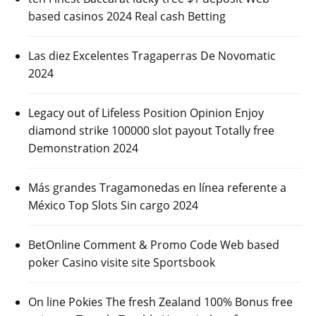
based casinos 2024 Real cash Betting
Las diez Excelentes Tragaperras De Novomatic
2024
Legacy out of Lifeless Position Opinion Enjoy
diamond strike 100000 slot payout Totally free
Demonstration 2024
Más grandes Tragamonedas en línea referente a
México Top Slots Sin cargo 2024
BetOnline Comment & Promo Code Web based
poker Casino visite site Sportsbook
On line Pokies The fresh Zealand 100% Bonus free