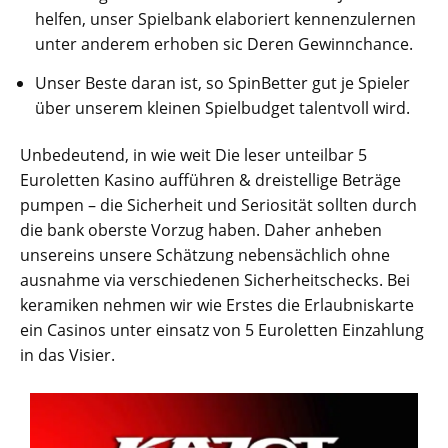
helfen, unser Spielbank elaboriert kennenzulernen
unter anderem erhoben sic Deren Gewinnchance.
Unser Beste daran ist, so SpinBetter gut je Spieler
über unserem kleinen Spielbudget talentvoll wird.
Unbedeutend, in wie weit Die leser unteilbar 5
Euroletten Kasino aufführen & dreistellige Beträge
pumpen – die Sicherheit und Seriosität sollten durch
die bank oberste Vorzug haben. Daher anheben
unsereins unsere Schätzung nebensächlich ohne
ausnahme via verschiedenen Sicherheitschecks. Bei
keramiken nehmen wir wie Erstes die Erlaubniskarte
ein Casinos unter einsatz von 5 Euroletten Einzahlung
in das Visier.