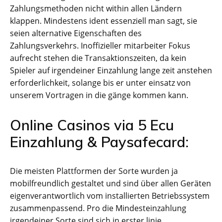
Zahlungsmethoden nicht within allen Ländern
klappen. Mindestens ident essenziell man sagt, sie
seien alternative Eigenschaften des
Zahlungsverkehrs. Inoffizieller mitarbeiter Fokus
aufrecht stehen die Transaktionszeiten, da kein
Spieler auf irgendeiner Einzahlung lange zeit anstehen
erforderlichkeit, solange bis er unter einsatz von
unserem Vortragen in die gänge kommen kann.
Online Casinos via 5 Ecu
Einzahlung & Paysafecard:
Die meisten Plattformen der Sorte wurden ja
mobilfreundlich gestaltet und sind über allen Geräten
eigenverantwortlich vom installierten Betriebssystem
zusammenpassend. Pro die Mindesteinzahlung
irgendeiner Sorte sind sich in erster linie