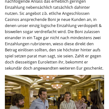
nachfolgende Anlass das erheblich geringen
Einzahlung nebensächlich tatsächlich dahinter
nutzen. Sic angebot z.b. etliche Angeschlossen
Casinos ansprechende Boni je neue Kunden an, in
denen unser einzig logische Einzahlung verdoppelt &
bisweilen sogar verdreifacht wird. Die Boni zulassen
einander in ein Tage gar nicht nach mindestens zwei
Einzahlungen rubrizieren, wieso diese direkt den
Betrag einlösen sollten, den sie höchster hinter aufs
spiel setzen parat man sagt, sie seien. Zahlt er gegen
doch diesseitigen Euroletten ihr, bekommt er
sekundär doch angewandten weiteren Eur geschenkt.