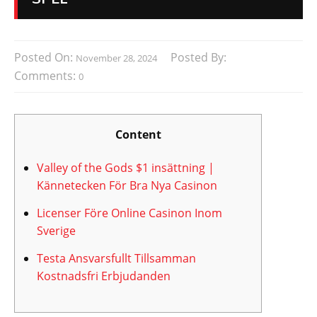
Posted On:
Posted By:
November 28, 2024
Comments:
0
Content
Valley of the Gods $1 insättning |
Kännetecken För Bra Nya Casinon
Licenser Före Online Casinon Inom
Sverige
Testa Ansvarsfullt Tillsamman
Kostnadsfri Erbjudanden