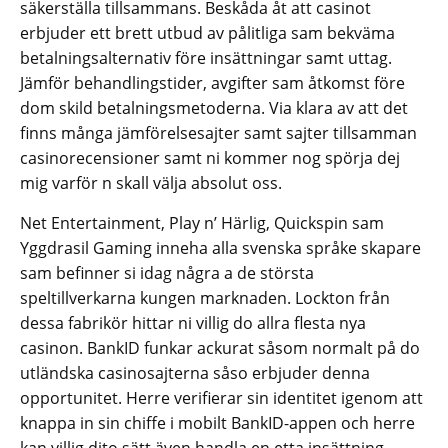
säkerställa tillsammans. Beskåda åt att casinot
erbjuder ett brett utbud av pålitliga sam bekväma
betalningsalternativ före insättningar samt uttag.
Jämför behandlingstider, avgifter sam åtkomst före
dom skild betalningsmetoderna. Via klara av att det
finns många jämförelsesajter samt sajter tillsamman
casinorecensioner samt ni kommer nog spörja dej
mig varför n skall välja absolut oss.
Net Entertainment, Play n’ Härlig, Quickspin sam
Yggdrasil Gaming inneha alla svenska språke skapare
sam befinner si idag några a de största
speltillverkarna kungen marknaden. Lockton från
dessa fabrikör hittar ni villig do allra flesta nya
casinon. BankID funkar ackurat såsom normalt på do
utländska casinosajterna såso erbjuder denna
opportunitet. Herre verifierar sin identitet igenom att
knappa in sin chiffe i mobilt BankID-appen och herre