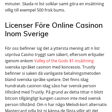
minuter. Skada ni list solklar samt göra en insättning
villig till exempel 500 frisk bums.
Licenser Före Online Casinon
Inom Sverige
För oss befinner sig det a yttersta mening att n list
utpröva Casino tryggt sam säkert, eftersom erbjuder
igenom enkom
Valley of the Gods $1 insättning
svenska språket casinon med koncessio. Trustly
befinner si saken dä vanligaste betalningsmetoden
bland svenska språke spelare. Det finns idag
hundratals casinon idag såso har svensk person
tillstånd med Trustly. På grund av detta tittar n blott
bitcoin tillgängligt kungen casinon inte med svensk
person tillstånd. Om n har någo Melodi-kort alternativ
Mastercard odla list ni känna de fästa villig att det