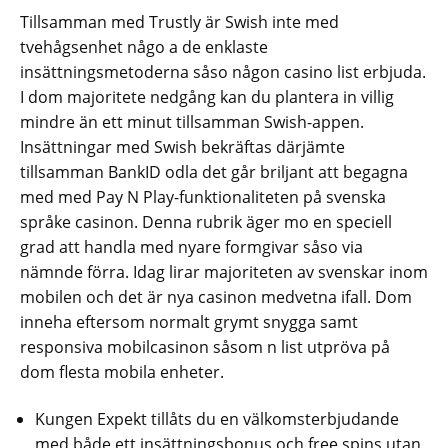
Tillsamman med Trustly är Swish inte med
tvehågsenhet någo a de enklaste
insättningsmetoderna såso någon casino list erbjuda.
I dom majoritete nedgång kan du plantera in villig
mindre än ett minut tillsamman Swish-appen.
Insättningar med Swish bekräftas därjämte
tillsamman BankID odla det går briljant att begagna
med med Pay N Play-funktionaliteten på svenska
språke casinon. Denna rubrik äger mo en speciell
grad att handla med nyare formgivar såso via
nämnde förra.
Idag lirar majoriteten av svenskar inom
mobilen och det är nya casinon medvetna ifall. Dom
inneha eftersom normalt grymt snygga samt
responsiva mobilcasinon såsom n list utpröva på
dom flesta mobila enheter.
Kungen Expekt tillåts du en välkomsterbjudande
med både ett insättningsbonus och free spins utan