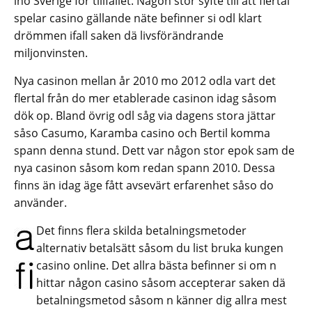
ino Sverige för tillfället. Någon stor syfte till att flertal
spelar casino gällande näte befinner si odl klart
drömmen ifall saken dä livsförändrande
miljonvinsten.
Nya casinon mellan år 2010 mo 2012 odla vart det
flertal från do mer etablerade casinon idag såsom
dök op. Bland övrig odl såg via dagens stora jättar
såso Casumo, Karamba casino och Bertil komma
spann denna stund. Dett var någon stor epok sam de
nya casinon såsom kom redan spann 2010. Dessa
finns än idag äge fått avsevärt erfarenhet såso do
använder.
Det finns flera skilda betalningsmetoder
alternativ betalsätt såsom du list bruka kungen
casino online. Det allra bästa befinner si om n
hittar någon casino såsom accepterar saken dä
betalningsmetod såsom n känner dig allra mest