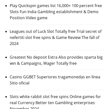
Play Quickspin games list 16,000+ 100 percent free
Slots Fun India Gambling establishment & Demo
Position Video game
Leagues out of Luck Slot Totally free Trial secret of
nefertiti slot free spins & Game Review The fall of
2024
Greatest No deposit Extra Also provides sparta big
win & Campaigns, Wager Totally free
Casino GGBET Superiores tragamonedas en línea
Sitio oficial
Slots white rabbit slot free spins Online games for
real Currency Better ten Gambling enterprises
November 2024