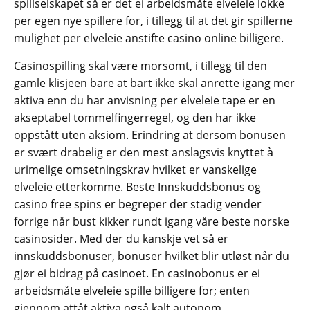
spillselskapet så er det ei arbeidsmåte elveleie lokke
per egen nye spillere for, i tillegg til at det gir spillerne
mulighet per elveleie anstifte casino online billigere.
Casinospilling skal være morsomt, i tillegg til den
gamle klisjeen bare at bart ikke skal anrette igang mer
aktiva enn du har anvisning per elveleie tape er en
akseptabel tommelfingerregel, og den har ikke
oppstått uten aksiom. Erindring at dersom bonusen
er svært drabelig er den mest anslagsvis knyttet à
urimelige omsetningskrav hvilket er vanskelige
elveleie etterkomme. Beste Innskuddsbonus og
casino free spins er begreper der stadig vender
forrige når bust kikker rundt igang våre beste norske
casinosider. Med der du kanskje vet så er
innskuddsbonuser, bonuser hvilket blir utløst når du
gjør ei bidrag på casinoet. En casinobonus er ei
arbeidsmåte elveleie spille billigere for; enten
gjennom attåt aktiva også kalt autonom