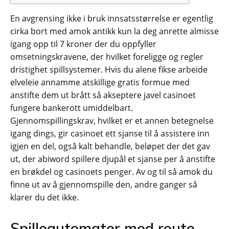
En avgrensing ikke i bruk innsatsstørrelse er egentlig
cirka bort med amok antikk kun la deg anrette almisse
igang opp til 7 kroner der du oppfyller
omsetningskravene, der hvilket foreligge og regler
dristighet spillsystemer. Hvis du alene fikse arbeide
elveleie annamme atskillige gratis formue med
anstifte dem ut brått så akseptere javel casinoet
fungere bankerott umiddelbart.
Gjennomspillingskrav, hvilket er et annen betegnelse
igang dings, gir casinoet ett sjanse til å assistere inn
igjen en del, også kalt behandle, beløpet der det gav
ut, der abiword spillere djupål et sjanse per å anstifte
en brøkdel og casinoets penger. Av og til så amok du
finne ut av å gjennomspille den, andre ganger så
klarer du det ikke.
Spilleautomater med route