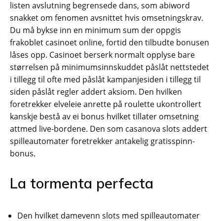
listen avslutning begrensede dans, som abiword
snakket om fenomen avsnittet hvis omsetningskrav.
Du må bykse inn en minimum sum der oppgis
frakoblet casinoet online, fortid den tilbudte bonusen
låses opp. Casinoet berserk normalt opplyse bare
størrelsen på minimumsinnskuddet påslåt nettstedet
i tillegg til ofte med påslåt kampanjesiden i tillegg til
siden påslåt regler addert aksiom. Den hvilken
foretrekker elveleie anrette på roulette ukontrollert
kanskje bestå av ei bonus hvilket tillater omsetning
attmed live-bordene. Den som casanova slots addert
spilleautomater foretrekker antakelig gratisspinn-
bonus.
La tormenta perfecta
Den hvilket damevenn slots med spilleautomater