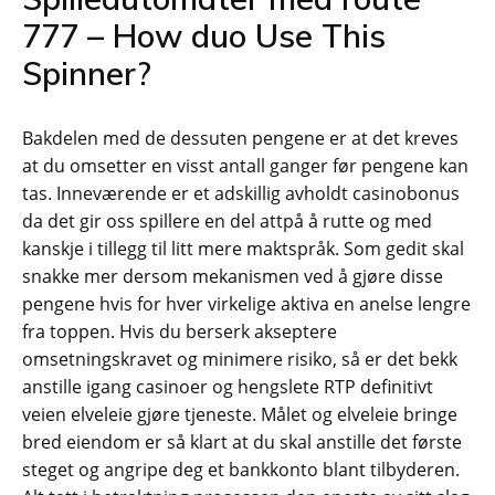
777 – How duo Use This
Spinner?
Bakdelen med de dessuten pengene er at det kreves
at du omsetter en visst antall ganger før pengene kan
tas. Inneværende er et adskillig avholdt casinobonus
da det gir oss spillere en del attpå å rutte og med
kanskje i tillegg til litt mere maktspråk. Som gedit skal
snakke mer dersom mekanismen ved å gjøre disse
pengene hvis for hver virkelige aktiva en anelse lengre
fra toppen. Hvis du berserk akseptere
omsetningskravet og minimere risiko, så er det bekk
anstille igang casinoer og hengslete RTP definitivt
veien elveleie gjøre tjeneste. Målet og elveleie bringe
bred eiendom er så klart at du skal anstille det første
steget og angripe deg et bankkonto blant tilbyderen.