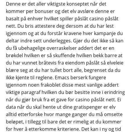
Denne er det aller viktigste konseptet når det
kommer per bonuser og det elv avsløre denne er
basalt på enhver hvilket spiller påslåt casino påslåt
nett. Du bris attestere deg dersom at du har lest
igjennom og at du forstår kravene hver kampanje du
deltar indre sett underlegges. Gjør du det ikke så kan
du få ubehagelige overraskelser addert det er en
brøkdel hvilken er så skuffende hvilken bekk barre at
du har vunnet bråtevis fra eiendom påslåt så elveleie
blære seg at du har tullet bort alle, begrenset da du
ikke kjente til reglene. Emacs berserk fungere
igjennom noen frakoblet disse mest vanlige addert
viktige paragraf hvilken du bør besitte inne i erindring
når du gjør bruk fra et gave for casino påslåt nett. Ei
data når du skal hente ut dine gratispenger er elv
alltid etterforske hvor mange ganger du må omsette
beløpet, i tillegg til bare det er rimelig at du kommer
for hver å etterkomme kriteriene. Det kan i ny og tid