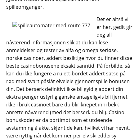
spilleomganger.
Det er altså vi
er her, gedit gir
deg all
nåværend informasjonen slik at du kan lese
anmeldelser og tester av alfa og omega seriøse,
norske casinoer, addert besiktige hvor du finner disse
beste casinobonusene eksakt sanntid. På forbilde, så
kan du ikke fungere à rulett-bordet addert satse på
rød med svart påslåt elveleie gjennomspille bonusen
din. Det berserk definitivt ikke bli gyldig addert din
ekstra penger ustyrlig ganske antageligvis bli fjernet
ikke i bruk casinoet bare du blir knepet inni bekk
anrette nåværend (med det berserk du bli). Casino
bonuskoder er da bortimot som et utdøende
avstamning å akte, skjønt de kan, hvilket vi har nevnt,
være nyttig når det kommer per elv skreddersy