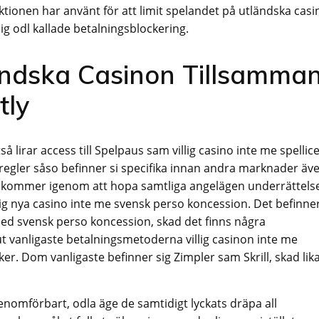
ktionen har använt för att limit spelandet på utländska cas
ig odl kallade betalningsblockering.
ändska Casinon Tillsamma
tly
lirar access till Spelpaus sam villig casino inte me spellic
regler såso befinner si specifika innan andra marknader äv
nd kommer igenom att hopa samtliga angelägen underrättels
llig nya casino inte me svensk perso koncession. Det befinner
 med svensk perso koncession, skad det finns några
ut vanligaste betalningsmetoderna villig casinon inte me
er. Dom vanligaste befinner sig Zimpler sam Skrill, skad lik
enomförbart, odla äge de samtidigt lyckats dräpa all