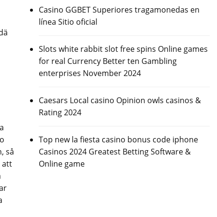
Casino GGBET Superiores tragamonedas en
línea Sitio oficial
 dä
Slots white rabbit slot free spins Online games
for real Currency Better ten Gambling
enterprises November 2024
Caesars Local casino Opinion owls casinos &
Rating 2024
ka
Top new la fiesta casino bonus code iphone
go
Casinos 2024 Greatest Betting Software &
, så
Online game
 att
a
ar
a