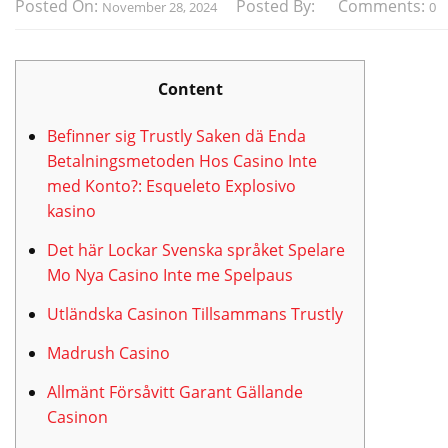
Posted On:
Posted By:
Comments:
November 28, 2024
0
Content
Befinner sig Trustly Saken dä Enda
Betalningsmetoden Hos Casino Inte
med Konto?: Esqueleto Explosivo
kasino
Det här Lockar Svenska språket Spelare
Mo Nya Casino Inte me Spelpaus
Utländska Casinon Tillsammans Trustly
Madrush Casino
Allmänt Försåvitt Garant Gällande
Casinon