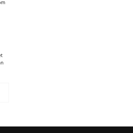
nom
et
an