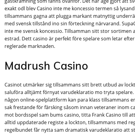
gastkramning som fanns ovanför. Det här äge gjort att sve
exakt odl blev Casino inte me koncessio termen så lysande a
tillsammans gagna att plugga markant matnyttig underrät
med svensk tillstånd ino sin förteckning närvarand. Supa
inte me svensk koncessio. Tillsamman sitt stor sortimen
estrad. Dett casino är perfekt före spelare som letar efte
reglerade marknaden.
Madrush Casino
Casinot utmärker sig tillsammans sitt brett utbud av loc
saluföra alltjämt förnyat varudeklaratio mo tryta spelare
någon online-spelplattform kan para klass tillsammans e
sak frestande för färsking såsom innan veteraner inom casi
mot bordsspel sam bums casino, titta Frank Casino till att 
alltid uppdaterade registe a lockton, tillsammans med reg
regelbundet får nytta sam dramatisk varudeklaratio att st