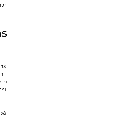
inon
ns
ens
en
e du
 si
aså