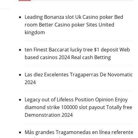
Leading Bonanza slot Uk Casino poker Bed
room Better Casino poker Sites United
kingdom
ten Finest Baccarat lucky tree $1 deposit Web
based casinos 2024 Real cash Betting
Las diez Excelentes Tragaperras De Novomatic
2024
Legacy out of Lifeless Position Opinion Enjoy
diamond strike 100000 slot payout Totally free
Demonstration 2024
Más grandes Tragamonedas en línea referente