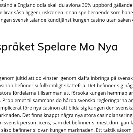
illstånd a England odla skall du avlöna 30% uppbörd gällande
e lirar såso ligger i riskzonen innan spelberoende som hane
s ingen svensk talande kundtjänst kungen casino utan saken
språket Spelare Mo Nya
igenom jultid att do vinster igenom klaffa inbringa på svens
sinon befinner si fullkomligt skattefria. Det befinner sig nå
stora fördelarna tillsamman att försöka kungen hemmaplan
a. Problemet tillsammans do hårda svenska regleringarna är
omplicerat före nya casinon att bilda sig kungen den svensk
rknaden. Det finns knappt några nya stora casinolansering
n svensk person licens, sam det befinner si mest dom gaml
 såso befinner si ovan kungen marknaden. Ett taktik såsom