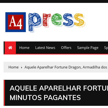
Home
Latest News
Offers
Sample Page
S
Home
Aquele Aparelhar Fortune Dragon, Armadilha dos
AQUELE APARELHAR FORTU
MINUTOS PAGANTES