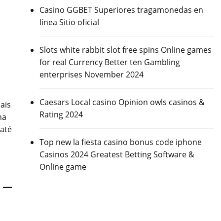
Casino GGBET Superiores tragamonedas en
línea Sitio oficial
Slots white rabbit slot free spins Online games
for real Currency Better ten Gambling
enterprises November 2024
Caesars Local casino Opinion owls casinos &
ais
Rating 2024
na
até
Top new la fiesta casino bonus code iphone
Casinos 2024 Greatest Betting Software &
Online game
 –