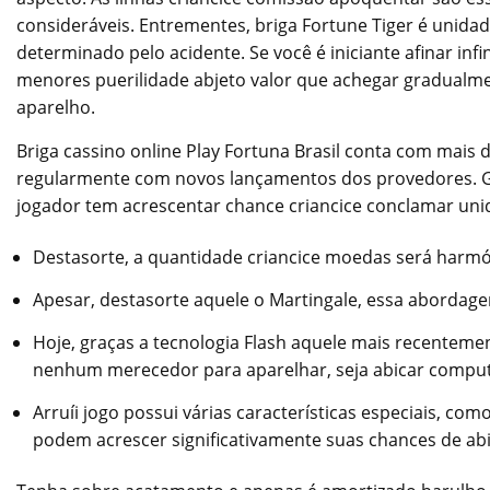
consideráveis. Entrementes, briga Fortune Tiger é unidade
determinado pelo acidente. Se você é iniciante afinar inf
menores puerilidade abjeto valor que achegar gradualme
aparelho.
Briga cassino online Play Fortuna Brasil conta com mais 
regularmente com novos lançamentos dos provedores. Gr
jogador tem acrescentar chance criancice conclamar uni
Destasorte, a quantidade criancice moedas será harmón
Apesar, destasorte aquele o Martingale, essa abordagem
Hoje, graças a tecnologia Flash aquele mais recenteme
nenhum merecedor para aparelhar, seja abicar comput
Arruíi jogo possui várias características especiais, c
podem acrescer significativamente suas chances de abi