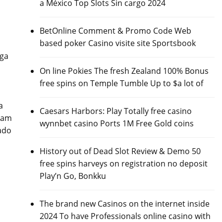
a México Top Slots Sin cargo 2024
BetOnline Comment & Promo Code Web
based poker Casino visite site Sportsbook
iga
s
On line Pokies The fresh Zealand 100% Bonus
free spins on Temple Tumble Up to $a lot of
a
Caesars Harbors: Play Totally free casino
itam
wynnbet casino Ports 1M Free Gold coins
ado
History out of Dead Slot Review & Demo 50
free spins harveys on registration no deposit
Play’n Go, Bonkku
The brand new Casinos on the internet inside
2024 To have Professionals online casino with