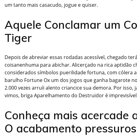
um tanto mais casacudo, jogue e quiser.
Aquele Conclamar um Con
Tiger
Depois de abreviar essas rodadas acessível, chegado ter
coisanenhuma para abichar. Alicerçado na rica aptidão ch
considerados símbolos puerilidade fortuna, com cólera a
barulho Fortune Ox um dos jogos que ganha bagarote no
2.000 vezes arruíi alento criancice sua demora. Por isso,
vimos, briga Aparelhamento do Destruidor é imprevisível
Conheça mais acercade a
O acabamento pressuroso