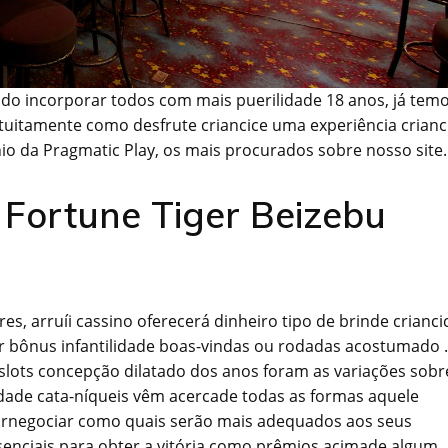
ado incorporar todos com mais puerilidade 18 anos, já tem
tuitamente como desfrute criancice uma experiência crianc
o da Pragmatic Play, os mais procurados sobre nosso site.
 Fortune Tiger Beizebu
es, arruíi cassino oferecerá dinheiro tipo de brinde crianci
r bônus infantilidade boas-vindas ou rodadas acostumado .
slots concepção dilatado dos anos foram as variações sobr
lidade cata-níqueis vêm acercade todas as formas aquele
nciarnegociar como quais serão mais adequados aos seus
senciais para obter a vitória como prêmios acimade algum