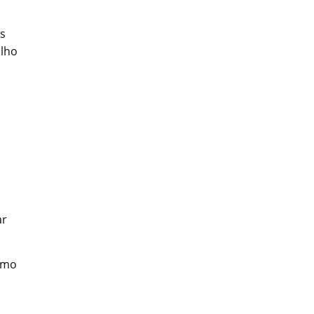
as
ulho
ar
como